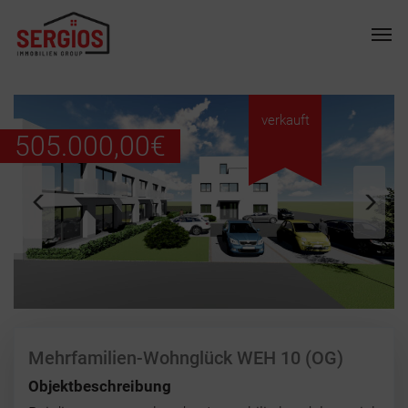
Skip
Men
to
main
content
verkauft
505.000,00
€
Mehrfamilien-Wohnglück WEH 10 (OG)
Objektbeschreibung