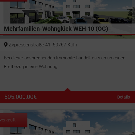
Mehrfamilien-Wohnglück WEH 10 (OG)
Zypressenstraße 41, 50767 Köln
Bei dieser ansprechenden Immobilie handelt es sich um einen
Erstbezug in eine Wohnung.
Wohnfläche
97 m²
505.000,00
€
Details
verkauft