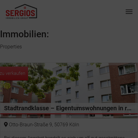
Skip
Men
to
main
content
Immobilien:
Properties
zu verkaufen
Stadtrandklasse – Eigentumswohnungen in ruhiger Lage mit idealem Grundriss
Otto-Braun-Straße 9, 50769 Köln