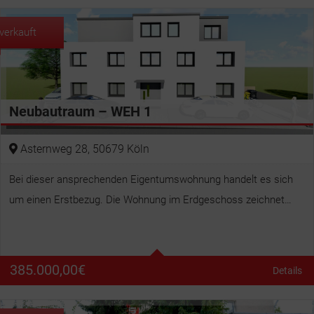
verkauft
Neubautraum – WEH 1
Asternweg 28, 50679 Köln
Bei dieser ansprechenden Eigentumswohnung handelt es sich
um einen Erstbezug. Die Wohnung im Erdgeschoss zeichnet…
Betten
2
Bäder
1
385.000,00
€
Details
Wohnfläche
71 m²