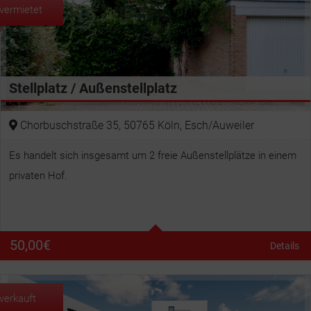
vermietet
Stellplatz / Außenstellplatz
Chorbuschstraße 35, 50765 Köln, Esch/Auweiler
Es handelt sich insgesamt um 2 freie Außenstellplätze in einem
privaten Hof.
50,00
€
Details
verkauft