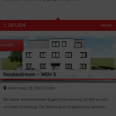
Wohnfläche
105 m²
1.261,00
€
Details
verkauft
Neubautraum – WEH 5
Asternweg 28, 50679 Köln
Bei dieser ansprechenden Eigentumswohnung handelt es sich
um einen Erstbezug. Die Wohnung im Erdgeschoss zeichnet…
Betten
2