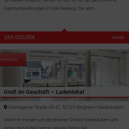
Bei diesem Angebot handelt es sich um elf gut geschnittene
Eigentumswohnungen in Köln-Seeberg. Die zehn…
Betten
2
Bäder
1
269.000,00
€
Details
Wohnfläche
76 m²
vermietet
Groß im Geschäft – Ladenlokal
Dormagener Straße 45-47, 50129 Bergheim-Niederaußem
Mitten im Herzen vom Bergheimer Ortsteil Niederaußem und
neben dem Hotel Central gelegen, finden Sie…