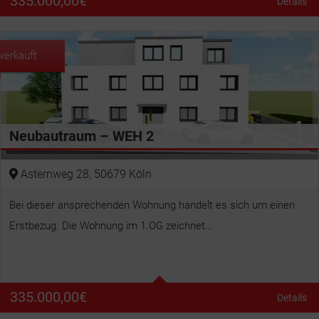
335.000,00
€
Details
Wohnfläche
61 m²
verkauft
Neubautraum – WEH 2
Asternweg 28, 50679 Köln
Bei dieser ansprechenden Wohnung handelt es sich um einen
Erstbezug. Die Wohnung im 1.OG zeichnet…
Betten
2
Bäder
1
335.000,00
€
Details
Wohnfläche
61 m²