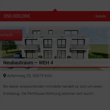
Bäder
1
350.000,00
€
Details
Wohnfläche
65 m²
verkauft
Neubautraum – WEH 4
Asternweg 28, 50679 Köln
Bei dieser ansprechenden Immobilie handelt es sich um einen
Erstbezug. Die Penthouse-Wohnung zeichnet sich durch…
Betten
2
Bäder
1